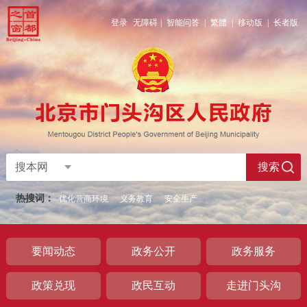
登录
无障碍
|
智能问答
|
繁體
|
移动版
|
长者版
搜本网
搜索
热搜词：
优化营商环境
义务教育
安全生产
要闻动态
政务公开
政务服务
政策兑现
政民互动
走进门头沟