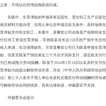
义务，不得以任何理由拖延或扣减。
实践中，生育津贴的申领具有迟延性，需女职工生产后提交
相关材料方能办理，但用人单位在申报后应无条件、及时地将生
育津贴支付给女职工。本案中，某餐饮公司在陈某产假期间未支
付任何工资或生育津贴，导致陈某在长达158天的产假中无任何
收入来源，生活保障缺失。尽管某餐饮公司已为陈某申报生育津
贴，但直至陈某产假结束近三个月后才实际支付，该迟延支付行
为已构成拖欠劳动报酬。陈某于2024年1月14日以未及时支付生
育津贴为由提出解除劳动关系，符合《中华人民共和国劳动合同
法》第三十八条关于用人单位未及时足额支付劳动报酬时劳动者
可解除劳动合同的情形，具有法律依据，仲裁委应予支持。
仲裁委员会提示