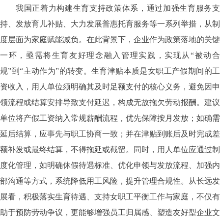
我国正着力构建生育支持政策体系，通过加强生育服务支
持、发放育儿补贴、大力发展普惠托育服务等一系列举措，从制
度层面为家庭赋能减负。在此背景下，企业作为政策落地的关键
一环，亟需将生育友好理念融入管理实践，实现从“被动合
规”到“主动作为”的转变。生育津贴本质是女职工产假期间的工
资收入，用人单位须明确其及时足额支付的核心义务，避免因申
领流程或结算安排导致支付延迟，构成无故拖欠劳动报酬。建议
单位将产假工资纳入常规薪酬流程，优先保障按月发放；如确需
延后结算，应事先与职工协商一致；并在津贴到账后及时完成差
额补发或最终结算，不得拖延或截留。同时，用人单位应通过制
度化管理，如明确休假待遇标准、优化申领与发放流程、加强内
部沟通等方式，系统降低用工风险，提升管理合规性。从长远发
展看，积极落实生育待遇、支持女职工平衡工作与家庭，不仅有
助于预防劳动争议，更能够增强员工归属感、塑造友好型企业文