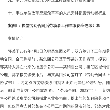
九、多元调处是助力涉外企业纾困解纷的最优路径
十、事业单位改革应避免草率的人员安排损害劳动者权益
案例1：换签劳动合同后劳动者工作年限仍应连续计算
案情简介
郭某于2019年4月3日入职某集团公司，双方签订了三年期劳
动合同。合同到期前，某集团公司基于郭某的工作表现，拟安排
郭某转入其在北京的控股子公司——某销售公司，担任区域销售
经理。郭某接受该安排后，与某集团公司签订了《劳动合同终止
协议书》，约定双方劳动关系到期终止并无其他经济纠纷。随
后，郭某与某销售公司重新签订了劳动合同。2025年1月，某销
售公司以某集团公司裁撤北京业务为由，提出与郭某解除劳动合
同，但仅同意支付郭某在本公司工作期间的经济补偿。郭某对此