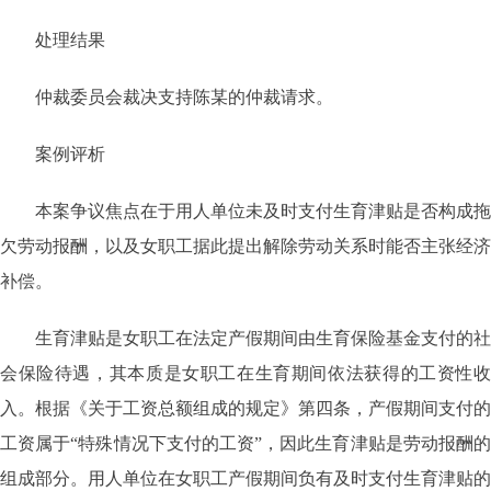
处理结果
仲裁委员会裁决支持陈某的仲裁请求。
案例评析
本案争议焦点在于用人单位未及时支付生育津贴是否构成拖
欠劳动报酬，以及女职工据此提出解除劳动关系时能否主张经济
补偿。
生育津贴是女职工在法定产假期间由生育保险基金支付的社
会保险待遇，其本质是女职工在生育期间依法获得的工资性收
入。根据《关于工资总额组成的规定》第四条，产假期间支付的
工资属于“特殊情况下支付的工资”，因此生育津贴是劳动报酬的
组成部分。用人单位在女职工产假期间负有及时支付生育津贴的