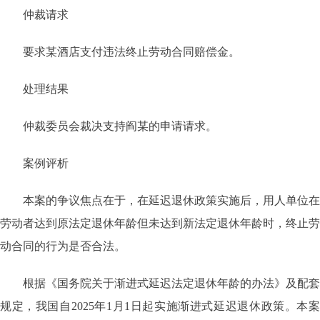
仲裁请求
要求某酒店支付违法终止劳动合同赔偿金。
处理结果
仲裁委员会裁决支持阎某的申请请求。
案例评析
本案的争议焦点在于，在延迟退休政策实施后，用人单位在
劳动者达到原法定退休年龄但未达到新法定退休年龄时，终止劳
动合同的行为是否合法。
根据《国务院关于渐进式延迟法定退休年龄的办法》及配套
规定，我国自2025年1月1日起实施渐进式延迟退休政策。本案