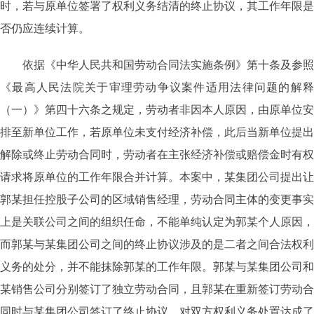
时，若与原单位签署了权利义务结清的终止协议，其工作年限是
否仍应连续计算。
依据《中华人民共和国劳动合同法实施条例》第十条及参照
《最高人民法院关于审理劳动争议案件适用法律问题的解释
（一）》第四十六条之规定，劳动者非因本人原因，由原单位安
排至新单位工作，若原单位未支付经济补偿，此后当新单位提出
解除或终止劳动合同时，劳动者在主张经济补偿或赔偿金时有权
请求将原单位的工作年限合并计算。本案中，某集团公司提出让
郭某担任控股子公司的区域销售经理，劳动合同主体的变更事实
上是关联公司之间的组织任命，不能单纯认定为郭某个人原因，
而郭某与某集团公司之间的终止协议涉及的是二者之间合法权利
义务的处分，并不能抹除郭某的工作年限。郭某与某集团公司和
某销售公司分别签订了独立劳动合同，且郭某在重新签订劳动合
同时与某集团公司签订了终止协议，对双方权利义务处置达成了