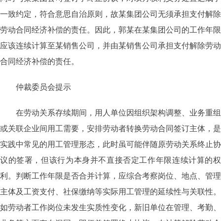
一致约定，符合意思自治原则，故某集团公司无须承担支付解除
劳动合同经济补偿的责任。因此，郭某在某集团公司的工作年限
应该连续计算至某销售公司，并由某销售公司承担支付解除劳动
合同经济补偿的责任。
仲裁委员会提示
在劳动关系存续期间，用人单位因组织架构调整、业务重组
或关联企业间用工需要，安排劳动者转换劳动合同签订主体，是
实践中常见的用工管理形态，此时虽可能伴随原劳动关系终止协
议的签署，但该行为本身并不直接否定工作年限连续计算的权
利。判断工作年限是否合并计算，应综合考察岗位、地点、管理
主体及工资支付、社保缴纳等实际用工管理的延续性与关联性。
如劳动者工作岗位未发生实质性变化，新旧单位在管理、考勤、