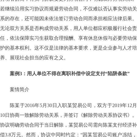
若继续沿用实习协议而规避劳动合同，不仅难以否认事实劳动关
系的存在，还可能因未依法签订劳动合同而承担相应法律后果。
无论双方关系是否构成劳动关系，用人单位都应积极履行社会责
任，依法保障实习生获取合理报酬、享有休息休假与必要劳动保
护的基本权利。这不仅是法律的基本要求，更是企业参与人才培
养、展现社会担当的应有之义。
案例3：用人单位不得在离职补偿中设定支付“陷阱条款”
案情简介
陈某于2016年5月30日入职某贸易公司，双方于2019年12月
10日协商一致解除劳动关系，并签订《解除劳动关系协议书》。
协议明确劳动合同于当日解除，某贸易公司需向陈某支付经济补
偿3.8万元。然而，协议中同时约定：“因某贸易公司账户冻结，