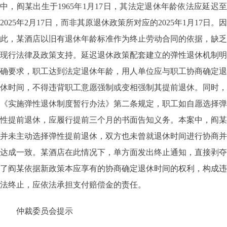
中，阎某出生于1965年1月17日，其法定退休年龄依法应延迟至
2025年2月17日，而非其原退休政策所对应的2025年1月17日。因
此，某酒店以旧有退休年龄标准作为终止劳动合同的依据，缺乏
现行法律及政策支持。延迟退休政策配套建立的弹性退休机制明
确要求，职工达到法定退休年龄，用人单位应与职工协商确定退
休时间，不得违背职工意愿强制或变相强制其提前退休。同时，
《实施弹性退休制度暂行办法》第二条规定，职工如自愿选择弹
性提前退休，应履行提前三个月的书面告知义务。本案中，阎某
并未主动选择弹性提前退休，双方也未曾就退休时间进行协商并
达成一致。某酒店在此情况下，单方面发出终止通知，直接剥夺
了阎某依据新政策本应享有的协商确定退休时间的权利，构成违
法终止，应依法承担支付赔偿金的责任。
仲裁委员会提示