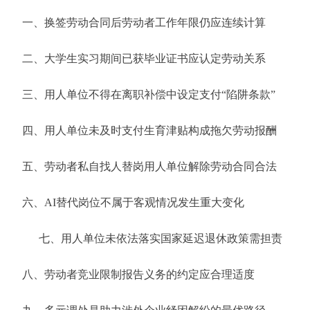
一、换签劳动合同后劳动者工作年限仍应连续计算
二、大学生实习期间已获毕业证书应认定劳动关系
三、用人单位不得在离职补偿中设定支付“陷阱条款”
四、用人单位未及时支付生育津贴构成拖欠劳动报酬
五、劳动者私自找人替岗用人单位解除劳动合同合法
六、AI替代岗位不属于客观情况发生重大变化
七、用人单位未依法落实国家延迟退休政策需担责
八、劳动者竞业限制报告义务的约定应合理适度