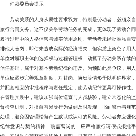
仲裁委员会提示
劳动关系的人身从属性要求双方，特别是劳动者，必须亲自
履行合同义务。这不仅关乎劳动任务的完成，更体现了劳动合同
履行过程中的人格信赖与诚实信用原则。劳动者未经批准私自安
排他人替岗，即使未造成实际的经济损失，但实质上架空了用人
单位对履职主体的选择权与过程管理权，动摇了劳动关系存续的
信任基础，属于对基本劳动纪律的违反。为预防此类争议，用人
单位应逐步完善规章制度，对替岗、换班等情形予以明确界定，
并配套相应的审批程序与责任规定，使劳动纪律更具可操作性。
在管理实践中，建议加强岗位巡查与人员核验，建立常态化的监
督检查机制，对擅自替岗等行为做到及时发现、书面警示与规范
处理，避免因管理松懈产生默认或认可的风险。劳动者亦应强化
纪律意识与契约精神，确需离岗的，应严格履行请假或报批手