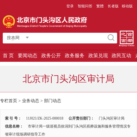
登录
智能问答
繁體
长者版
移动版
搜本网
首 页
要闻动态
政务公开
政务服务
政策兑现
政民互动
北京市门头沟区审计局
专栏首页 > 业务动态 >
部门动态
索 引 号：
11J021/ZK-2025-000018
公开责任部门：
门头沟区审计局
信息名称：
市审计局一级巡视员徐涓到门头沟区殡葬设施和服务管理情况专
项审计现场调研指导工作