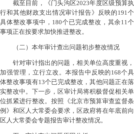
截至目前，
《
门头沟区
2023年度区级预算
行和其他财政支出情况审计报告
》
反映的
191
具体整改事项中，180个已完成整改，其余11个
事项正在
按要求加快推进整改。
（二）本年审计查出问题初步整改情况
针对审计指出的问题，相关单位高度重视，
加强管理，立行立改。本报告中反映的
168
个
体整改事项有
13
个已
完成
整改
，其他问题正在
实
整改中。下一步，区审计局将积极督促
相关
位抓紧进行
整改
。
按照《北京市预算审查监督
例》和区人大常委会要求，区政府将在年底前向
区人大常委会专题报告审计整改情况。