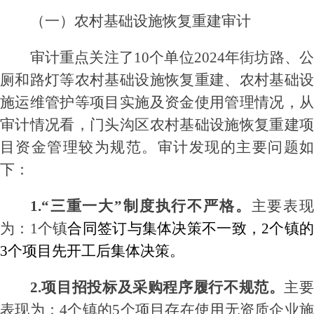
（一）
农村基础设施恢复重建
审计
审计重点关注了
10
个单位
2024年
街坊路、
厕和路灯等
农村基础设施
恢复重建
、
农村基础
施运维管护
等项目实施及资金使用管理情况，
从
审计情况看，
门头沟区农村基础设施恢复重建
目资金
管理较为规范。
审计发现的主要问题
下：
1.“三重一大”制度执行不严格
。
主要表
为：
1个镇
合同签订与集体决策不一致
，
2个镇
3个项目先开工后集体决策。
2.项目招投标及采购程序履行不规范
。
主
表现为：
4个镇的5个项目存在使用
无资质企业