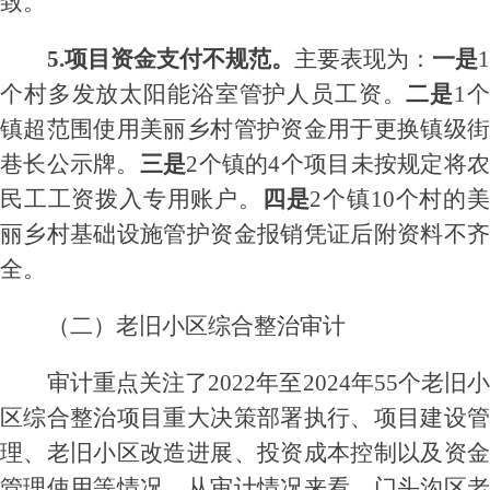
致
。
5.项目资金支付不规范。
主要表现为：
一是
个村多发放太阳能浴室管护人员工资。
二是
1
镇超范围
使用美丽乡村管护资金用于更换镇级
巷长公示牌
。
三是
2个镇的4个项目未按规定将
民工工资拨入
专用
账户
。
四是
2个镇10个村的
丽乡村基础设施管护资金
报销凭证后附资料不
全。
（二）
老旧小区综合整治
审计
审计重点
关注
了
2022年至2024年
55个
老旧
区综合整治项目
重大决策部署执行、项目建设
理、老旧小区改造
进展
、投资成本控制以及资
管理使用
等
情况
。从审计情况来看，
门头沟区