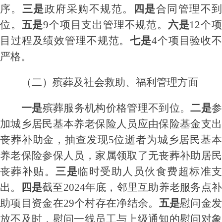
序
。
三是
政府采购不规范。
四是
合同管理不
位。
五是
9个项目支出管理不规范。
六是
12个
目
过程
及绩效
管理不
规范
。
七是
4个项目验收
严格。
（
二
）
殡葬及社会救助、福利管理
方面
一是
殡葬服务机构价格管理不到位。
二是
加城乡居民基本养老保险人员应由保险基金支出
丧葬补助金
，抽查发现
5位
逝者为城乡居民基
养老保险参保人员
，家属领取了
无丧葬补助居
丧葬补贴
。
三是
临时受助人员
伙食费
超标准
出。
四是
截至
2024年底，邻里互助养老服务点
助项目资金在29个村存在净结余。
五是
慰问金
放不及时
，
慰问一线员工
与上级
通知
的
慰问对