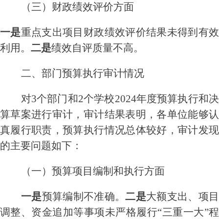
（
三
）
财政
绩效评价
方面
一是
重点支出项目财政绩效评价结果未得到有
利用
。
二是
绩效自评质量不高。
二、部门预算执行审计情况
对
3个部门
和
2个学校2024年度预算执行和
算草案进行审计，
审计结果表明
，
各单位能够
真履行职责，预算执行情况总体较好，
审计发
的主要问题如下：
（一）预算项目编制和执行方面
一是
预算编制不准确。
二是
大额支出、项
调整
、资金
追加
等事项
未
严格
履行
“三重一大”