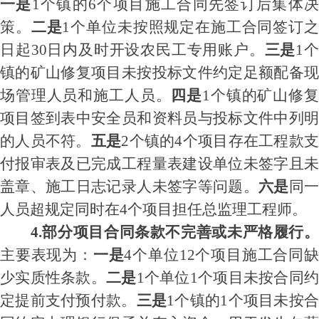
一是
1个镇的6个项目施工合同先签订后集体
策。
二是
1个单位未按照
规定
在施工合同签订
日起
30日内
及时开设农民工专用账户
。
三是
1
镇的矿山修复项目未按投标文件约定足额配备
现
场管理人员和施工人员。
四是
1个镇的矿山修
项目
签到表中安全员
和资料员
与投标文件
中列
的人员
不符
。
五是
2个镇的4个项目存在
工程款
付报审表及已完成工程量表建设单位未签字且未
盖章
、
施工日志记录人未签字
等问题。
六是
同
人员超规定同时在
4个项目担任总监理工程师。
4.部分项目合同条款不完善或未严格履行。
主要表现为：
一是
4个单位12个项目施工合同
少
实质性条款。
二
是
1个单位1个项目未按
合同
定提前支付预付款
。
三是
1个镇的1个项目未按