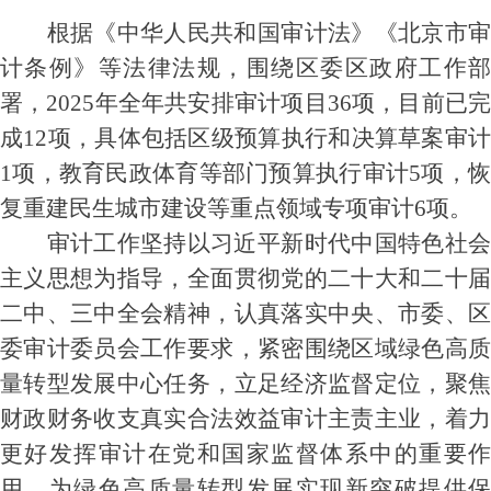
根据《中华人民共和国审计法》《北京市审
计条例》
等法律法规
，
围绕
区委区政府工作
署，
2025年全年共安排审计项目36项，目前已
成12项，
具体包括区级预算执行和决算草案审
1项，教育民政体育等部门预算执行审计5项，恢
复重建民生城市建设等重点领域专项审计6项。
审计工作坚持以习近平新时代中国特色社会
主义思想为指导，全面贯彻党的二十大和二十届
二中、三中全会精神，认真落实中央、市委、区
委审计
委员会
工作
要求，
紧密围绕区域绿色高
量转型发展中心任务，立足经济监督定位，聚焦
财政财务收支真实合法效益审计主责主业，
着
更好发挥审计在党和国家监督体系中的重要作
用，
为绿色高质量转型发展实现新突破
提供