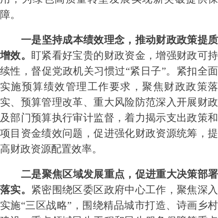
障。
一是
坚持成本绩效理念，推动财政政策提
增效。
盯紧看好宝贵的财政资金，增强财政可
续性，督促党政机关习惯过
“
紧日子
”。
紧扣全
实施预算绩效管理工作要求，
聚焦财政政策
实、预算管理改革、重大风险防范
深入开展财政
及部门预算执行
审计监督
，
着力揭示支出政策
项目资金绩效问题，促进强化财政资源统筹，提
高财政资源配置效率。
二是
聚焦区域发展重点
，促进重大决策部
落实。
紧密
围绕区委区政府中心工作，聚焦
深
实施
“三区战略”
，围绕
精品城市
打造、诗画
乡