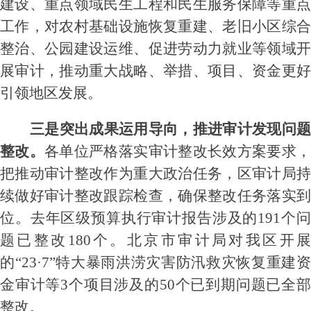
建设、重点领域民生工程和民生服务保障等
重
工作
，
对农村基础设施恢复重建、老旧小区综
整治、公园建设运维、促进劳动力就业等领域
开
展审计，
推动重大战略、举措、项目、资金更
引领地区发展。
三是
突出
成果
运用导向
，
推进审计发现问
整改。
各单位
严格落实审计整改长效
方案要求
把推动审计整改作为重大政治任务
，区审计局
持
续做好审计整改跟踪检查，确保整改任务落实到
位。
去年区级预算执行审计报告涉及的
191个
题已整改180个。北京市审计局对我区开展
的“23·7”特大暴雨洪涝灾害防汛救灾恢复重建资
金审计等3个项目涉及的50个已到期问题已全部
整改。