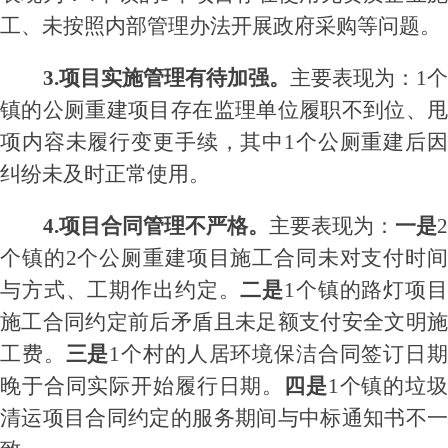
工
、未按照内部管理办法开展政府采购等问题。
3.项目实施管理有待加强。
主要表现为：
1
镇的公厕重建项目存在监理单位履职不到位、甩
项内容未履行变更手续
，其中
1个
公厕
重建
后
纠纷未及时正常使用
。
4
.项目合同管理不严格。
主要表现为：
一是
个镇的2个公厕重建项目施工合同未对支付时间
与方式、工期作出约定。
二是
1个镇的路灯项
施工
合同约定前后矛盾且未
足额
支付安全文明
工费
。
三是
1个村的人居环境保洁合同
签订日
晚于合同
实际
开始履行日期
。
四是
1个镇的垃
清运项目合同
约定的服务期间与中标通知书不