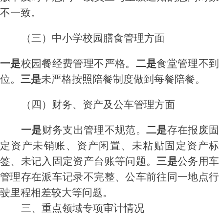
不一致
。
（三）中小学校园膳食管理方面
一是
校园餐经费管理不严格。
二是
食堂管理不
位。
三是
未
严格按照陪餐制度做到每餐陪餐。
（四）财务、资产及公车管理方面
一
是
财务支出
管理
不规范
。
二
是
存在
报废
定资产未销账
、
资产
闲
置
、
未粘贴
固定
资产
签
、
未记
入固定资产台账
等问题
。
三
是
公务用
管理
存在
派车记录不完整
、公车
前往同
一地点
驶里程相差较大等问题。
三、重点
领域
专项审计情况