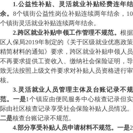
1.公益性补贴、灵活就业补贴经费连年结
余。
8个镇街公益性岗位补贴连续两年结余，1
个镇街灵活就业补贴连续两年结余
。
2
.跨区就业补贴申领
工作管理不规范。
根
区人保局
2019年制定的《关于区级就业优惠政
精简材料的通知》要求，跨区就业补贴申领人员
不再要求提供工资收入、缴纳社会保险证明，导
致无法按照上级文件要求对补贴人员资格进行审
核。
3.
灵活就业人员
管理主体及
台账记录不规
范
。
一是
1个镇应由
便民服务中心
核查记录但
际
由社区
核查
记录
享受社会保险补贴
人员情况
二是
核查台账记录不规范。
4.部分享受补贴
人员
申请材料不规范。
一是