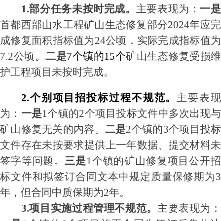
1.部分任务未按时完成
。
主要表现为：
一
首都西部山水工程矿山生态修复部分
2024年应
成修复面积指标值为24公顷，实际完成指标值为
7.2公顷
。
二是
7个镇的15个
矿山生态修复受损维
护工程项目
未按时完成。
2.个别项目招投标过程不规范。
主要表现
为：
一是
1个镇的2个项目投标文件中
多次出现
矿山修复无关的内容。
二是
2个镇的3个项目投
文件存在未按要求提供上一年数据、提交材料未
签字等问题。
三是
1个镇的
矿山修复项目公开
标文件和拟签订合同文本中规定质量保修期为
3
年，但
合同中质保期
为
2年。
3.项目实施过程管理不规范。
主要表现为