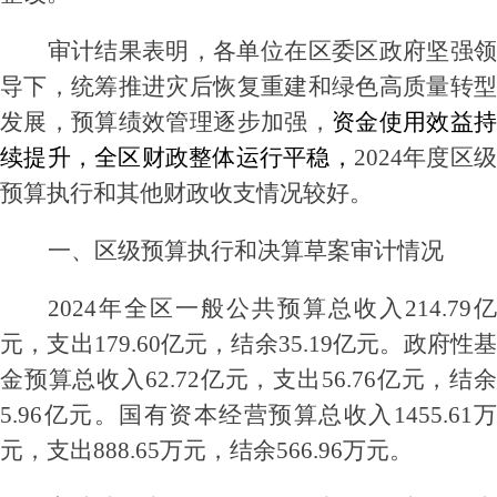
审计结果表明，
各单位
在区委区政府
坚强
导下，
统筹推进灾后恢复重建和绿色高质量转
发展，
预算绩效管理逐步
加强
，
资金使用效益
续提升，全区财政整体运行平稳，
20
2
4
年度区
预算执行和其他财政收支情况较好。
一、区级预算执行和决算草案审计情况
2024年全区一般公共预算总收入214.79亿
元
，
支出
179.60亿元，结余35.19亿元。
政府性
金预算总收入
62.72
亿元，支出
56.76
亿元，结
5.96
亿元。国有资本经营预算总收入
1455.61
万
元，支出
888.65
万元，结余
566.96
万元。