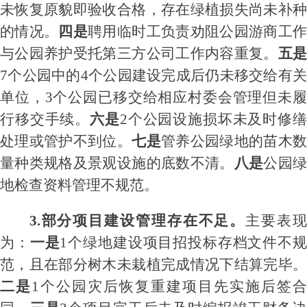
未恢复原貌即验收合格
，存在绿植损失尚未补种
的情况。
四是
聘用临时工负责劝阻公园游商工
与公园养护受托第三方公司工作内容重复。
五
7个公园中的4个公园建设完成后仍未移交给有关
单位，
3个公园已移交给相应村委会管理但未
行移交手续
。
六是
2个
公园
设施损坏未及时修
处理或管护不到位。
七是
管养公园绿地的
苗木
量
种类规格
及景观设施
的底数不清
。
八是
公园
地检查资料管理不规范。
3.部分项目建设管理存在不足。
主要表
为：
一是
1个绿地建设项目招投标
存档文件不
范
，且
在部分树木未栽植完成情况下结算完毕
二是
1个公园灾后恢复重建
项目先实施后签合