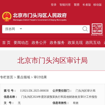
登录
智能问答
繁體
长者版
移动版
搜本网
首 页
要闻动态
政务公开
政务服务
政策兑现
政民互动
北京市门头沟区审计局
专栏首页 > 重点领域 >
审计结果
索 引 号：
11J021/ZK-2025-000038
公开责任部门：
门头沟区审计局
信息名称：
门头沟区2024年度区级预算执行和其他财政收支审计工作报告
文 号：
无
信息有效性：
有效