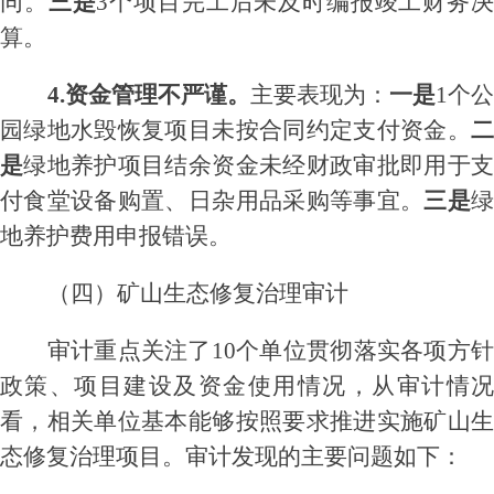
同
。
三是
3个
项目
完工后
未及时编报竣工财务
算
。
4.资金管理不严谨
。
主要表现为：
一是
1个
园绿地水毁恢复项目未按合同约定支付资金。
二
是
绿地养护项目结余资金
未经财政审批即
用于
付食堂设备购置、日杂用品采购等事宜。
三是
地养护费用申报错误
。
（四）
矿山生态修复治理审计
审计重点关注了
10
个单位
贯彻落实各项方针
政策、项目
建设及
资金使用情况
，
从审计情
看，
相关
单位基本
能够按照
要求推进
实施矿山
态修复治理项目
。
审计发现的主要问题如下：