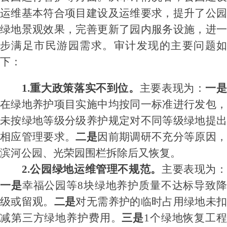
运维基本符合项目建设及运维要求，提升了公园
绿地景观效果，完善更新了园内服务设施，进一
步满足市民游园需求
。
审计发现的主要问题
下：
1.
重大政策落实不到位
。
主要表现为：
一
在绿地养护项目实施中均按同一标准进行发包，
未按绿地等级分级养护
规定
对不同等级绿地提
相应管理要求。
二是
因
前期调研不充分
等原因
滨河公园
、
光荣
园
围栏拆除
后
又恢复
。
2.公园绿地运维管理不规范
。
主要表现为
一是
幸福公园等
8块绿地养护质量不达标导致
级或留观。
二是
对无需养护的临时占用绿地未
减第三方绿地养护费用。
三是
1个
绿地恢复工