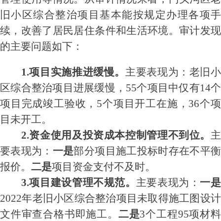
旧小区综合整治项目
基本能按规定办理各项
续，改善了居民居住条件和生活环境。
审计发
的主要问题如下：
1.
项目实施
推进缓慢
。
主要表现为：
老旧
区综合整治项目进展
缓慢，
55个项目中仅有14个
项目完成竣工验收，5个项目开工在施，36个项
目未开工。
2.
资金使用及投资成本控制
管理不到位。
要表现为：
一是
部分
项目施工投标时存在不平
报价。
二是
项目资金支付不及时
。
3.
项目建设管理
不
规范
。
主要表现为：
一
2022年老旧小区综合整治项目未取得施工图设计
文件审查合格书即施工。
二是
3个工程95项材