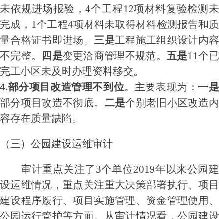
未依规进场报验，4
个工程
12项
材料复验检测
完成，
1个
工程
4项材料未取得材料检测报告和
量合格证书即进场
。
三是
工程施工组织
设计
内
不完整。
四是
变更洽商管理不规范。
五是
11个
完工小区未及时办理资料移交
。
4.
部分项目改造
管理不到位
。
主要表现为：
一
部分项目改造不
彻底。
二是
个别老旧小区改造
容存在质量缺陷
。
（三）
公园建设运维审计
审计重点
关注
了
3个单位2019
年
以来
公园建
设运维
情况，重点关注
重大决策部署执行、项
建设程序履行、项目实施管理、资金管理
使用
公园运行管护等
方面
。
从审计情况看，
公园建