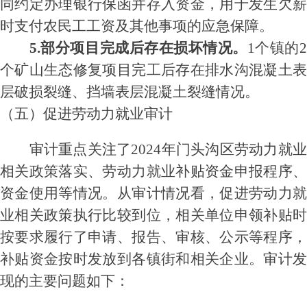
同约定办理银行保函
并存入资金
，
用于发生欠
时支付农民工工资及其他事项的应急保障
。
5.部分项目完成后存在损坏情况。
1个镇的
个矿山生态修复项目完工后存在
排水沟混凝土
层破损
裂缝、
挡墙表层混凝土裂缝情况
。
（五）
促进劳动力就业审计
审计重点关注了
2024年门头沟区劳动力就
相关政策落实、劳动力就业补贴资金申报程序、
资金使用等情况。
从审计情况看，
促进劳动力
业相关政策执行比较到位，相关单位申领补贴时
按要求履行了申请、报告、审核、公示等程序
，
补贴资金按时发放到各镇街和相关企业
。
审计
现的主要问题如下：