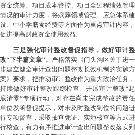
资金统筹、项目成本管控、项目全过程绩效管理
情况的审计力度，将殡葬领域管理、应急体系建
设、
中小学膳食经费
等方面作为重点审计内容
促进提高财政资金使用效益。
三
是
强化审计整改
督促
指导
，做好审计
改
“下半篇文章”。
严格落实《门头沟区关于进
步建立健全审计查出问题整改长效机制的实施方
案》要求，
把推动审计整改作为重大政治任务
，
持续做好审计整改跟踪检查
。
开展审计整改
“
底清零”专项行动，
对
存在
尚未完成整改的责
单位发函督促提示，对未及时整改到位的问题进
行专项督查，采取抽查凭证、实地核查等方式进
行核查，有力有序推进审计查出问题整改落实到