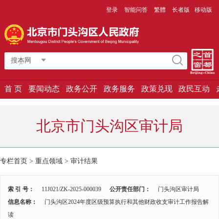
登录
智能问答
繁體
长者版
移动版
搜本网
首 页
要闻动态
政务公开
政务服务
政策兑现
政民互动
北京市门头沟区审计局
专栏首页
>
重点领域
>
审计结果
索 引 号：
11J021/ZK-2025-000039
公开责任部门：
门头沟区审计局
信息名称：
门头沟区2024年度区级预算执行和其他财政收支审计工作报告解
读