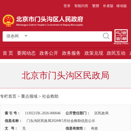
登录
智能问答
繁體
长者版
移动版
搜本网
首 页
要闻动态
政务公开
政务服务
政策兑现
政民互动
北京市门头沟区民政局
专栏首页
>
重点领域
>
社会救助
索 引 号：
11J022/ZK-2026-000046
公开责任部门：
区民政局
信息名称：
门头沟区民政局2026年5月社会救助信息公示
文 号：
无
信息有效性：
有效