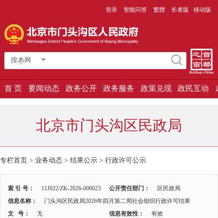
登录
智能问答
繁體
长者版
移动版
搜本网
首 页
要闻动态
政务公开
政务服务
政策兑现
政民互动
北京市门头沟区民政局
专栏首页
>
业务动态
>
结果公示
>
行政许可公示
索 引 号：
11J022/ZK-2026-000023
公开责任部门：
区民政局
信息名称：
门头沟区民政局2026年四月第二周社会组织行政许可结果
文 号：
无
信息有效性：
有效