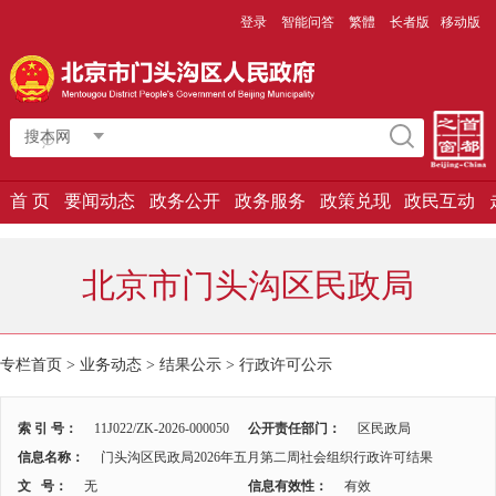
登录
智能问答
繁體
长者版
移动版
搜本网
首 页
要闻动态
政务公开
政务服务
政策兑现
政民互动
北京市门头沟区民政局
专栏首页
>
业务动态
>
结果公示
>
行政许可公示
索 引 号：
11J022/ZK-2026-000050
公开责任部门：
区民政局
信息名称：
门头沟区民政局2026年五月第二周社会组织行政许可结果
文 号：
无
信息有效性：
有效