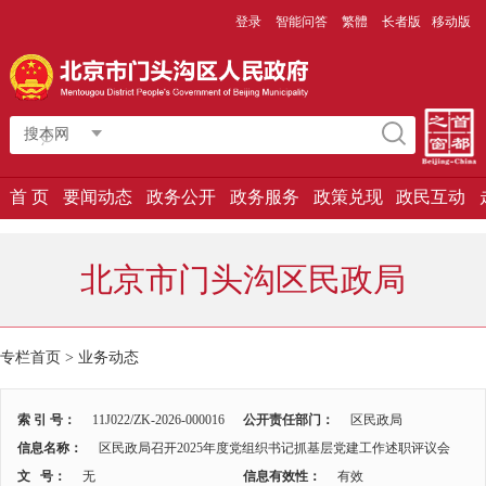
登录
智能问答
繁體
长者版
移动版
搜本网
首 页
要闻动态
政务公开
政务服务
政策兑现
政民互动
北京市门头沟区民政局
专栏首页
>
业务动态
索 引 号：
11J022/ZK-2026-000016
公开责任部门：
区民政局
信息名称：
区民政局召开2025年度党组织书记抓基层党建工作述职评议会
文 号：
无
信息有效性：
有效