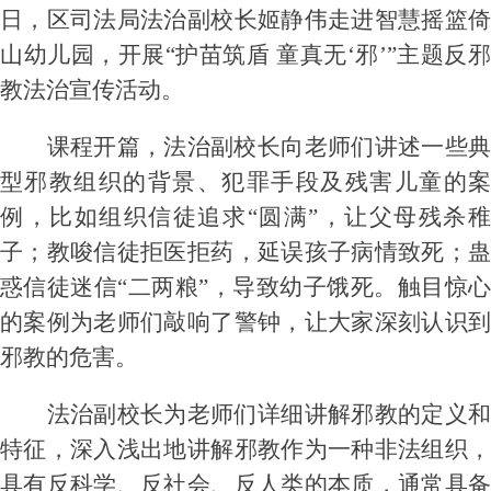
日
，区司法局法治副校长姬静伟走进智慧摇篮
山幼儿园，开展“护苗筑盾 童真无‘邪’”主题反邪
教法治宣传活动。
课程开篇，法治副校长向老师们讲述一些典
型邪教组织的背景、犯罪手段及残害儿童的案
例，比如组织信徒追求
“圆满”，让父母残杀稚
子；教唆信徒拒医拒药，延误孩子病情致死；蛊
惑信徒迷信“二两粮”，导致幼子饿死。触目惊心
的案例为老师们敲响了警钟，让大家深刻认识到
邪教的危害。
法治副校长为老师们详细讲解邪教的定义和
特征，深入浅出地讲解邪教作为一种非法组织，
具有反科学、反社会、反人类的本质，通常具备