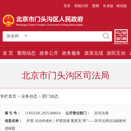
登录
智能问答
繁體
长者版
移动版
搜本网
首 页
要闻动态
政务公开
政务服务
政策兑现
政民互动
北京市门头沟区司法局
专栏首页 > 业务动态 >
部门动态
索 引 号：
11J023/ZK-2025-000014
公开责任部门：
区司法局
信息名称：
护苗·法治伴成长｜护苗筑盾 童真无“邪”——区司法局法治副校长
进校园