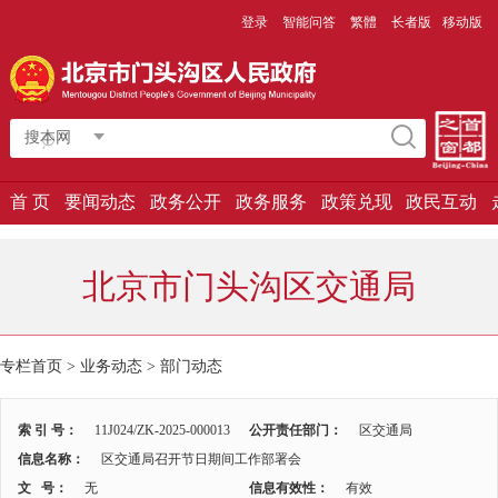
登录
智能问答
繁體
长者版
移动版
搜本网
首 页
要闻动态
政务公开
政务服务
政策兑现
政民互动
北京市门头沟区交通局
专栏首页
>
业务动态
>
部门动态
索 引 号：
11J024/ZK-2025-000013
公开责任部门：
区交通局
信息名称：
区交通局召开节日期间工作部署会
文 号：
无
信息有效性：
有效