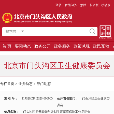
登录
智能问答
繁體
长者版
移动版
搜本网
首 页
要闻动态
政务公开
政务服务
政策兑现
政民互动
北京市门头沟区卫生健康委员会
专栏首页
>
业务动态
>
部门动态
索 引 号：
11J026/ZK-2026-000055
公开责任部门：
门头沟区卫生健康委
员会
信息名称：
门头沟区召开2026年计划生育家庭保险工作启动会