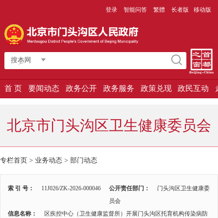
登录
智能问答
繁體
长者版
移动版
搜本网
首 页
要闻动态
政务公开
政务服务
政策兑现
政民互动
北京市门头沟区卫生健康委员会
专栏首页
>
业务动态
>
部门动态
索 引 号：
11J026/ZK-2026-000046
公开责任部门：
门头沟区卫生健康委
员会
信息名称：
区疾控中心（卫生健康监督所）开展门头沟区托育机构传染病防