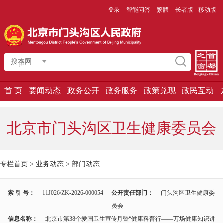
登录
智能问答
繁體
长者版
移动版
搜本网
首 页
要闻动态
政务公开
政务服务
政策兑现
政民互动
北京市门头沟区卫生健康委员会
专栏首页
>
业务动态
>
部门动态
索 引 号：
11J026/ZK-2026-000054
公开责任部门：
门头沟区卫生健康委
员会
信息名称：
北京市第38个爱国卫生宣传月暨“健康科普行——万场健康知识讲