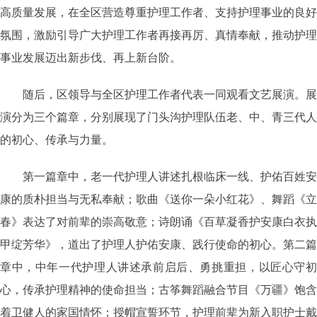
高质量发展，在全区营造尊重护理工作者、支持护理事业的良好
氛围，激励引导广大护理工作者再接再厉、真情奉献，推动护理
事业发展迈出新步伐、再上新台阶。
随后，区领导与全区护理工作者代表一同观看文艺展演。展
演分为三个篇章，分别展现了门头沟护理队伍老、中、青三代人
的初心、传承与力量。
第一篇章中，老一代护理人讲述扎根临床一线、护佑百姓安
康的质朴担当与无私奉献；歌曲《送你一朵小红花》、舞蹈《立
春》表达了对前辈的崇高敬意；诗朗诵《百草凝香护安康白衣执
甲绽芳华》，道出了护理人护佑安康、践行使命的初心。第二篇
章中，中年一代护理人讲述承前启后、勇挑重担，以匠心守初
心，传承护理精神的使命担当；古筝舞蹈融合节目《万疆》饱含
着卫健人的家国情怀；授帽宣誓环节，护理前辈为新入职护士戴