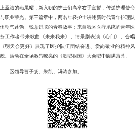
上圣洁的燕尾帽，新入职的护士们高举右手宣誓，传递护理使命
与职业荣光。第三篇章中，两名年轻护士讲述新时代青年护理队
伍朝气蓬勃、锐意进取的青春故事；来自我区医疗系统的青年医
务工作者带来歌曲《未来我来》、情景剧表演《心门》、合唱
《明天会更好》展现了医护队伍团结奋进、爱岗敬业的精神风
貌。活动在全场激昂嘹亮的《歌唱祖国》大合唱中圆满落幕。
区领导曹子扬、朱凯、冯涛参加。