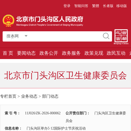
登录
智能问答
繁體
长者版
移动版
搜本网
首 页
要闻动态
政务公开
政务服务
政策兑现
政民互动
北京市门头沟区卫生健康委员会
专栏首页
>
业务动态
>
部门动态
索 引 号：
11J026/ZK-2026-000062
公开责任部门：
门头沟区卫生健康委
员会
信息名称：
门头沟区举办5·12国际护士节庆祝活动