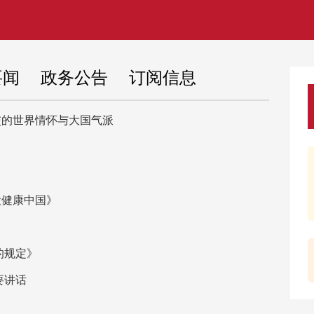
要闻
政务公告
订阅信息
交的世界情怀与大国气派
百花燕
本市进
吧台调
设健康中国》
本轮降
“世界
的规定》
展示为
要讲话
上半年