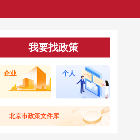
我要找政策
归 万象京华 第38届大众电影百花奖系列活动在京开幕
一步优化住房限购政策 非京籍家庭购房社保个税缴纳年限降为1
企业
个人
茶饮 街巷卖好物 “新店员”商圈上岗忙 机器人增添城市烟火气
雨39处积滞水点高效处置 雅园涵洞、分钟寺桥积水40分钟恢复
建筑之都”北京将让世界看到什么
中国企业“走出去”提供支撑的专业力量 服贸会首设出海服务推介
北京市政策文件库
483家特色首店密集落地 520余场首发首秀首展首演轮番上演 