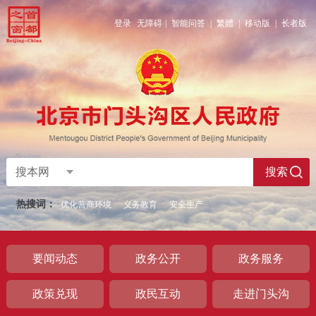
登录
无障碍
|
智能问答
|
繁體
|
移动版
|
长者版
搜本网
搜索
热搜词：
优化营商环境
义务教育
安全生产
要闻动态
政务公开
政务服务
政策兑现
政民互动
走进门头沟