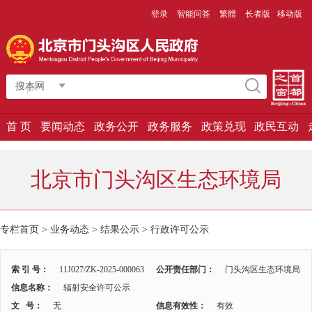
登录
智能问答
繁體
长者版
移动版
搜本网
首 页
要闻动态
政务公开
政务服务
政策兑现
政民互动
北京市门头沟区生态环境局
专栏首页 > 业务动态 > 结果公示 >
行政许可公示
索 引 号：
11J027/ZK-2025-000063
公开责任部门：
门头沟区生态环境局
信息名称：
辐射安全许可公示
文 号：
无
信息有效性：
有效