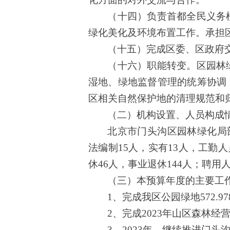
（十四）负责首都全民义务
绿化美化及环境布置工作。承担
（十五）
完成
区委、区政府
（十六）职能转变。区园林
湿地、绿地监督管理的统筹协调
区
相关
自然保护地的清理规范和
（二）机构设置、人员构成
北京市门头沟区园林绿化局
法编制
15人，实有13人，工勤人
休
46
人，事业退休
144
人；聘用
（三）
本预算年度的主要工
1、完成我区公园绿地572.9
2、完成2023年山区森林经营
3、2023年，继续推进门头