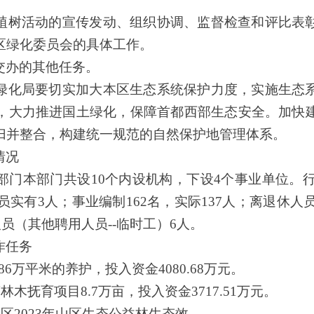
植树活动的宣传发动、组织协调、监督检查和评比表
区绿化委员会的具体工作。
交办的其他任务。
绿化局要切实加大本区生态系统保护力度，实施生态
，大力推进国土绿化，保障首都
西部
生态安全。加快
归并整合，构建统一规范的自然保护地管理体系。
情况
部门本部门共设
10
个内设机构，下设
4
个事业单位。
员实有3人
；事业编制
162
名，实际
137
人；离退休人
人员
（
其他聘用人员
--临时工）
6
人
。
作任务
786万平米的养护，投入资金4080.68万元。
林木抚育项目8.7万亩，投入资金3717.51万元。
沟区2023年山区生态公益林生态效