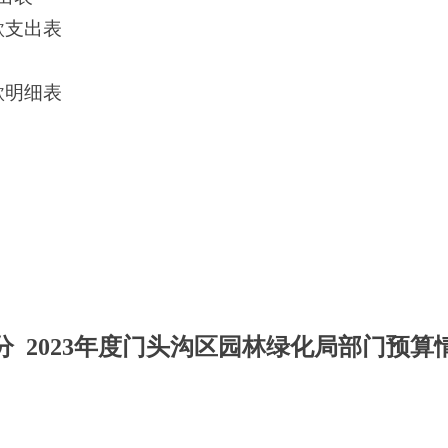
款支出表
款明细表
分
2023年度门头沟区
园林绿化局
部门预算