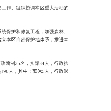
彰工作。组织协调本区重大活动的
系统保护和修复工程，加强森林、
建立本区自然保护地体系，推进本
行政编制
35
名，实际
34
人
，行政执
员
196
人，其中：离休
5
人，行政退