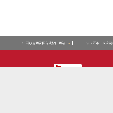
中国政府网及国务院部门网站
省（区市）政府网
主办单位：北京市门头沟区人民政府办公室
承办单位：北京市门头