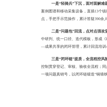
一是
“轻骑兵”下沉，面对面解难
案例图谱和移动采集设备，直插13个
点，手把手示范操作，累计答疑390余
二是
“问题包”回流，点对点强攻
中研判、统一口径、迭代模板，形成《
—成果共享的闭环管理，累计回流培训4
三是
“闭环链”提质，全流程控风
控制贯穿登记、审核、验收全流程；同
一项问题真销号，以闭环链锻造
“铜墙