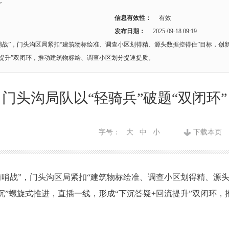
”
信息有效性：
有效
发布日期：
2025-09-18 09:19
“前哨战”，门头沟区局紧扣“建筑物标绘准、调查小区划得精、源头数据控得住”目标，创
流提升”双闭环，推动建筑物标绘、调查小区划分提速提质。
门头沟局队以“轻骑兵”破题“双闭环”
字号：
大
中
小
下载本页
前哨战”，
门头沟
区局
紧扣
“建筑物标绘准、调查小区划得精、源头
沉”螺旋式推进，直插一线，形成“下沉答疑+回流提升”双闭环