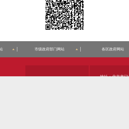
站
市级政府部门网站
各区政府网站
地址：北京市门
关于我们
站点地图
邮政编码：1023
建议意见
法律声明
政务服务热线：12
沟区政务服务管理局
技术支持：北京市门头沟区经济和信息化局
网站标识码：11