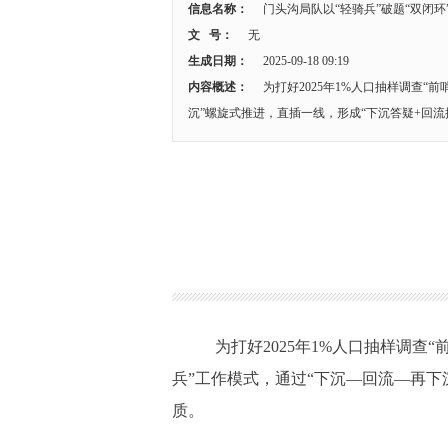
信息名称：
门头沟局队以“轻骑兵”破题“双闭环
文 号：
无
生成日期：
2025-09-18 09:19
内容概述：
为打好2025年1%人口抽样调查
沉”螺旋式推进，直插一线，形成“下沉答疑+回
为打好
2025年1%人口抽样调查“
兵”工作模式，通过“下沉—回流—再下
质。