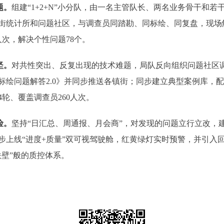
题。
组建
“1+2+N”小分队，由一名主管队长、两名业务骨干和
镇街统计所和问题社区，与调查员同踏勘、同标绘、同复盘，现
人次，解决个性问题78个。
坚。
对共性突出、反复出现的技术难题，
局队
反向组织问题社区
标绘问题解答2.0》并同步推送各镇街；同步建立典型案例库，
轮、覆盖调查员260人次。
险。
坚持
“日汇总、周通报、月会商”
，
对发现的问题立行立改，
步上线“进度+质量”双可视驾驶舱，红黄绿灯实时预警，并引入
铁壁”般的质控体系。