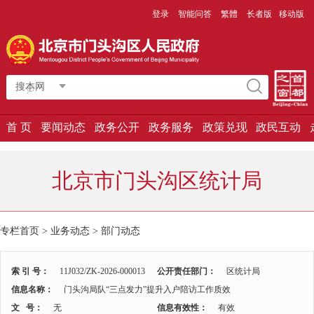
登录
智能问答
繁體
长者版
移动版
搜本网
首 页
要闻动态
政务公开
政务服务
政策兑现
政民互动
北京市门头沟区统计局
专栏首页
>
业务动态
>
部门动态
索 引 号：
11J032/ZK-2026-000013
公开责任部门：
区统计局
信息名称：
门头沟局队“三点发力”提升入户陪访工作质效
文 号：
无
信息有效性：
有效