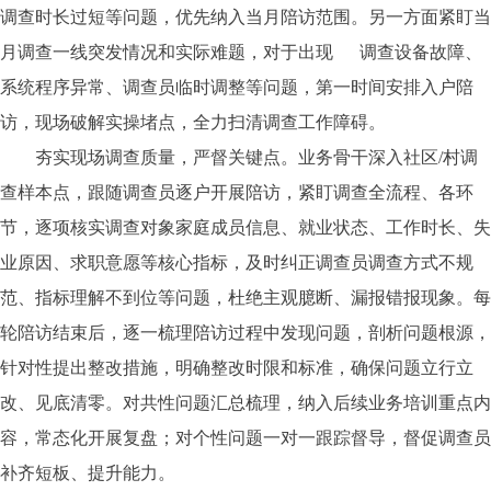
调查时长过短等问题，优先纳入当月陪访范围。另一方面紧盯当
月调查一线突发情况和实际难题，对于出现 调查设备故障、
系统程序异常、调查员临时调整等问题，第一时间安排入户陪
访，现场破解实操堵点，全力扫清调查工作障碍。
夯实现场调查质量，严督关键点。业务骨干深入社区/村调
查样本点，跟随调查员逐户开展陪访，紧盯调查全流程、各环
节，逐项核实调查对象家庭成员信息、就业状态、工作时长、失
业原因、求职意愿等核心指标，及时纠正调查员调查方式不规
范、指标理解不到位等问题，杜绝主观臆断、漏报错报现象。每
轮陪访结束后，逐一梳理陪访过程中发现问题，剖析问题根源，
针对性提出整改措施，明确整改时限和标准，确保问题立行立
改、见底清零。对共性问题汇总梳理，纳入后续业务培训重点内
容，常态化开展复盘；对个性问题一对一跟踪督导，督促调查员
补齐短板、提升能力。