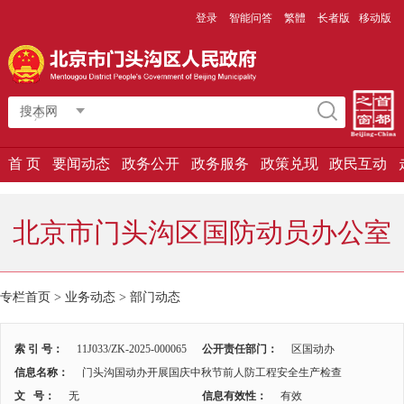
登录
智能问答
繁體
长者版
移动版
搜本网
首 页
要闻动态
政务公开
政务服务
政策兑现
政民互动
北京市门头沟区国防动员办公室
专栏首页 > 业务动态 >
部门动态
索 引 号：
11J033/ZK-2025-000065
公开责任部门：
区国动办
信息名称：
门头沟国动办开展国庆中秋节前人防工程安全生产检查
文 号：
无
信息有效性：
有效