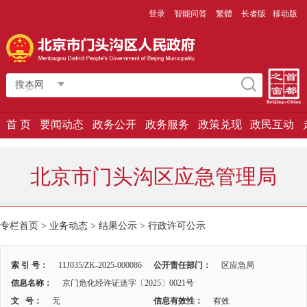
登录
智能问答
繁體
长者版
移动版
搜本网
首 页
要闻动态
政务公开
政务服务
政策兑现
政民互动
北京市门头沟区应急管理局
专栏首页 > 业务动态 > 结果公示 >
行政许可公示
索 引 号：
11J035/ZK-2025-000086
公开责任部门：
区应急局
信息名称：
京门危化经许证送字〔2025〕0021号
文 号：
无
信息有效性：
有效