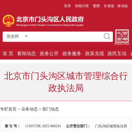
登录
智能问答
繁體
长者版
移动版
搜本网
首 页
要闻动态
政务公开
政务服务
政策兑现
政民互动
北京市门头沟区城市管理综合行
政执法局
专栏首页 > 业务动态 >
部门动态
索 引 号：
11J037/ZK-2025-000241
公开责任部门：
门头沟区城管执法局