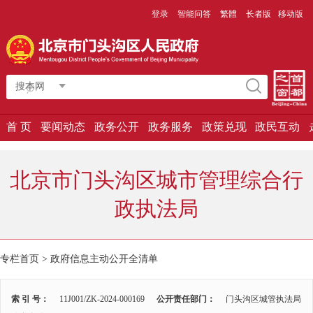
登录
智能问答
繁體
长者版
移动版
搜本网
首 页
要闻动态
政务公开
政务服务
政策兑现
政民互动
北京市门头沟区城市管理综合行
政执法局
专栏首页
>
政府信息主动公开全清单
索 引 号：
11J001/ZK-2024-000169
公开责任部门：
门头沟区城管执法局