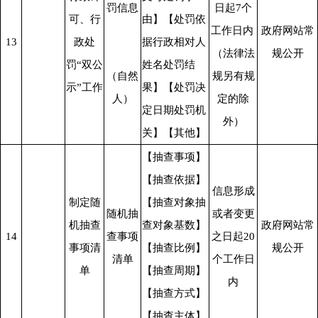
罚信息
日起7个
可、行
由】【处罚依
工作日内 
政府网站常
13
政处
据行政相对人
（法律法
规公开
罚“双公
姓名处罚结
（自然
规另有规
示”工作
果】【处罚决
人）
定的除
定日期处罚机
外）
关】【其他】
【抽查事项】
【抽查依据】
信息形成
制定随
【抽查对象抽
随机抽
或者变更
机抽查
查对象基数】
政府网站常
14
查事项
之日起20
事项清
【抽查比例】
规公开
清单
个工作日
单
【抽查周期】
内
【抽查方式】
【抽查主体】