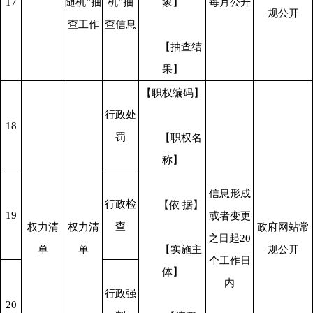
17
随机”抽
机”抽
象】
每月公开
规公开
查工作
查信息
      【抽查结
果】
【职权编码】
行政处
18
罚
      【职权名
称】
信息形成
行政检
      【依 据】
19
或者变更
查
权力清
权力清
政府网站常
之日起20
单
单
      【实施主
规公开
个工作日
体】
内
行政强
20