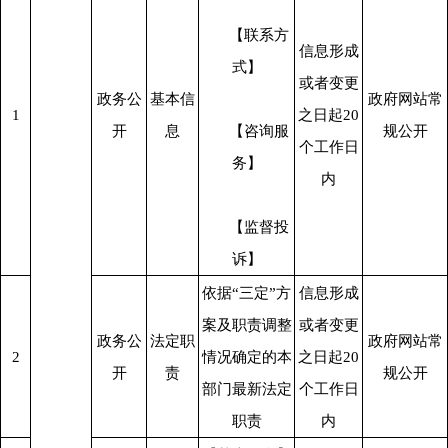
      【联系方
信息形成
式】
或者变更
政务公
基本信
政府网站常
1
之日起20
开
息
      【咨询服
规公开
个工作日
务】
内
      【监督投
诉】
依据“三定”方
信息形成
案及职责调整
或者变更
政务公
法定职
政府网站常
2
情况确定的本
之日起20
开
责
规公开
部门最新法定
个工作日
职责
内