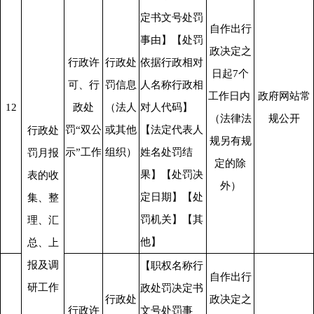
定书文号处罚
自作出行
事由】【处罚
政决定之
行政许
行政处
依据行政相对
日起7个
可、行
罚信息
人名称行政相
工作日内 
政府网站常
12
政处
（法人
对人代码】
（法律法
规公开
罚“双公
或其他
【法定代表人
行政处
规另有规
示”工作
组织）
姓名处罚结
罚月报
定的除
果】【处罚决
表的收
外）
定日期】【处
集、整
罚机关】【其
理、汇
他】
总、上
报及调
【职权名称行
自作出行
研工作
政处罚决定书
行政处
政决定之
行政许
文号处罚事