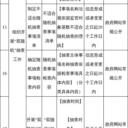
制定不
【事项名称法
信息形成
不适合
适合随
规依据监管对
或者变更
随机抽
政府网站常
15
机抽查
象基数不适合
之日起20
查事项
规公开
组织开
事项清
随机抽查的理
个工作日
清单
展“双随
单
由】
内
机”抽查
【抽查主体事
信息形成
工作
确定随
随机抽
项名称抽查依
或者变更
机抽查
查事项
政府网站常
16
据检查事项具
之日起20
事项检
检查内
规公开
体内容】（分
个工作日
查内容
容
类具体内容）
内
【抽查时间】
开展“双
“双随
      【抽查对
政府网站常