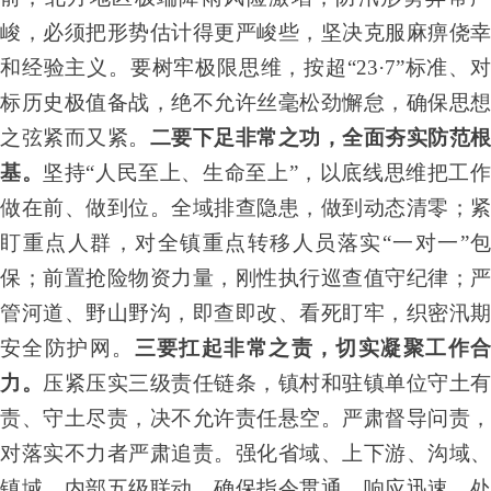
峻，必须把形势估计得更严峻些，坚决克服麻痹侥幸
和经验主义。要树牢极限思维，按超“23·7”标准、对
标历史极值备战，绝不允许丝毫松劲懈怠，确保思想
之弦紧而又紧。
二要下足非常之功，全面夯实防范根
基。
坚持“人民至上、生命至上”，以底线思维把工
做在前、做到位。全域排查隐患，做到动态清零；紧
盯重点人群，对全镇重点转移人员落实“一对一”包
保；前置抢险物资力量，刚性执行巡查值守纪律；严
管河道、野山野沟，即查即改、看死盯牢，织密汛期
安全防护网。
三要扛起非常之责，切实凝聚工作
力。
压紧压实三级责任链条，镇村和驻镇单位守土有
责、守土尽责，决不允许责任悬空。严肃督导问责，
对落实不力者严肃追责。强化省域、上下游、沟域、
镇域、内部五级联动，确保指令贯通、响应迅速、处