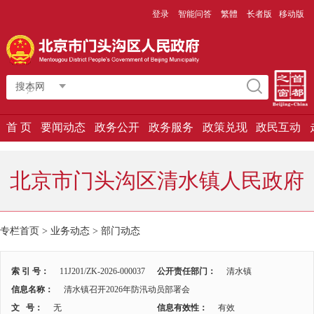
登录
智能问答
繁體
长者版
移动版
搜本网
首 页
要闻动态
政务公开
政务服务
政策兑现
政民互动
北京市门头沟区清水镇人民政府
专栏首页
>
业务动态
>
部门动态
索 引 号：
11J201/ZK-2026-000037
公开责任部门：
清水镇
信息名称：
清水镇召开2026年防汛动员部署会
文 号：
无
信息有效性：
有效