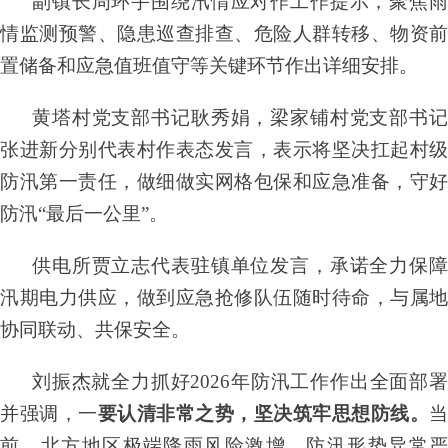
副镇长周环宇围绕汛情应对作工作提示，聚焦雨
情监测预警、隐患巡查排查、危险人群转移、物资前
置储备和应急值班值守等关键环节作出详细安排。
黄塔村党支部书记耿秀娟，梁家铺村党支部书记
张进新分别代表村作表态发言，表示将坚决扛起村级
防汛第一责任，做细做实网格包保和应急准备，守好
防汛“最后一公里”。
供电所贾立志代表驻镇单位发言，承诺全力保障
汛期电力供应，做到应急抢修队伍随时待命，与属地
协同联动、共保安全。
刘振杰就全力抓好2026年防汛工作作出全面部署
并强调，
一
要认清非常之势，坚决筑牢思想防线。
当
前，北方地区极端降雨风险激增，防汛形势异常严