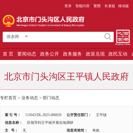
登录
智能问答
繁體
长者版
移动版
搜本网
首 页
要闻动态
政务公开
政务服务
政策兑现
政民互动
北京市门头沟区王平镇人民政府
专栏首页
>
业务动态
>
部门动态
索 引 号：
11J043/ZK-2025-000020
公开责任部门：
王平镇
信息名称：
区领导到王平镇开展实地调研
文 号：
无
信息有效性：
有效