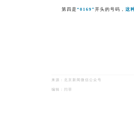
第四是
“0169”
开头的号码，
这
来源：北京新闻微信公众号
编辑：闫菲