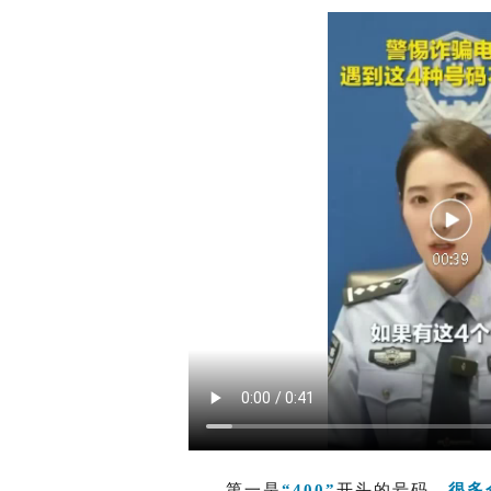
第一是
“400”
开头的号码，
很多