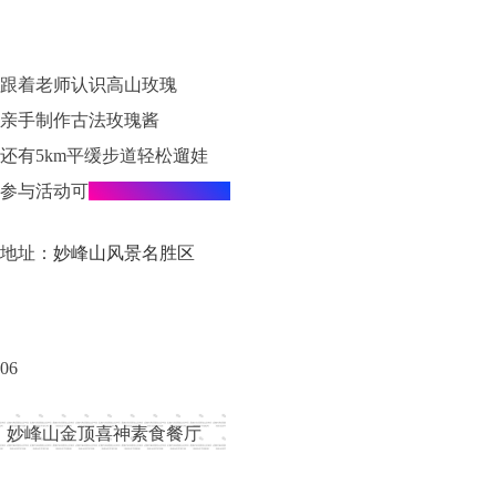
跟着老师认识高山玫瑰
亲手制作古法玫瑰酱
还有5km平缓步道轻松遛娃
参与活动可
领取限量文创礼品
地址：
妙峰山风景名胜区
06
妙峰山金顶喜神素食餐厅