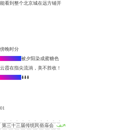
能看到整个北京城在远方铺开
傍晚时分
玫瑰梯田
被夕阳染成蜜糖色
云霞在指尖流淌，美不胜收！
精彩活动
⬇️⬇️⬇️
01
第三十三届传统民俗庙会