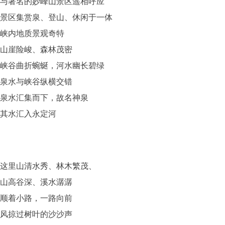
与著名的妙峰山景区遥相呼应
景区集赏泉、登山、休闲于一体
峡内地质景观奇特
山崖险峻、森林茂密
峡谷曲折蜿蜒，河水幽长碧绿
泉水与峡谷纵横交错
泉水汇集而下，故名神泉
其水汇入永定河
这里山清水秀、林木繁茂、
山高谷深、溪水潺潺
顺着小路，一路向前
风掠过树叶的沙沙声