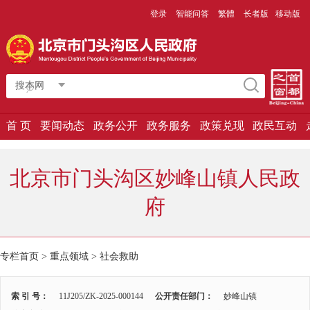
登录
智能问答
繁體
长者版
移动版
搜本网
首 页
要闻动态
政务公开
政务服务
政策兑现
政民互动
北京市门头沟区妙峰山镇人民政
府
专栏首页 > 重点领域 >
社会救助
索 引 号：
11J205/ZK-2025-000144
公开责任部门：
妙峰山镇