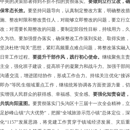
中央的决策部署得到不折不扣的贯彻落实。
要做到立行立改，确
保常态长效。
要坚持问题导向，认真制定整改方案，明确整改措
施、整改时限和整改责任人，对能够立即整改的问题，要立行立
改；对需要长期整改的问题，要制定阶段性目标，持续用力，久
久为功。要加强督办落实，确保整改工作落到实处、取得实效，
坚决杜绝“闯关”思想，紧盯高频重点难点问题，将整改落实融入
日常工作过程。
要提升干部作风，践行初心使命。
继续聚焦主责
主业，强化班子建设，提高班子的凝聚力和战斗力。加强干部间
沟通交流，增进团结协作，形成工作合力。持续关注优化“接诉
即办”等民生领域重点工作，继续统筹协调各方面资源力量，切
实增强人民群众的获得感、幸福感、安全感。
要强化知责奋进，
共筑向阳蓝图。
要贯彻落实门头沟区十三届十一次全会精神，立
足妙峰山镇“六大优势”，把握“全域旅游示范小镇”总体定位，深
化“1157”发展思路，将党建工作贯穿于镇域经济发展、灾后重