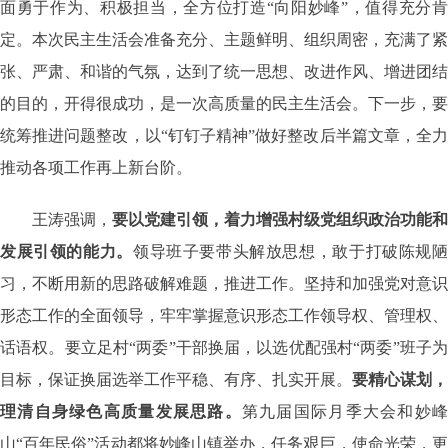
面勇于作为、积极担当，全方位打造“向阳妙峰”，值得充分肯
定。本次民主生活会准备充分、主题鲜明、组织周密，充满了紧
张、严肃、和谐的气氛，达到了统一思想、改进作风、增进团结
的目的，开得很成功，是一次高质量的民主生活会。下一步，要
统筹推进问题整改，以“钉钉子精神”做好整改后半篇文章，全力
推动各项工作再上新台阶。
王涛强调，
要以党建引领，着力增强村级党组织政治功能和
发展引领的能力。
领导班子要带头解放思想，敢于打破陈规
习，不断用新的思路破解难题，推进工作。坚持和加强党对意识
形态工作的全面领导，牢牢掌握意识形态工作领导权、管理权、
话语权。要立足村“两委”干部换届，以选优配强村“两委”班子为
目标，保证换届选举工作平稳、有序、扎实开展。
要精心谋划，
理清自身绿色高质量发展思路。
第九届国际月季大会和妙
山“百年民俗”活动都将妙峰山镇举办，
任务艰巨，使命光荣，