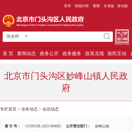
登录
智能问答
繁體
长者版
移动版
搜本网
首 页
要闻动态
政务公开
政务服务
政策兑现
政民互动
北京市门头沟区妙峰山镇人民政
府
专栏首页 > 业务动态 >
会议动态
索 引 号：
11J205/ZK-2025-000062
公开责任部门：
妙峰山镇