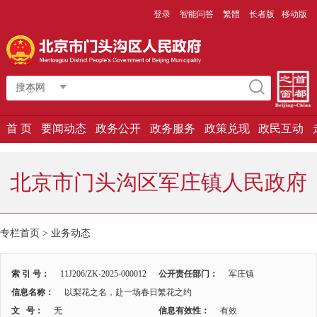
登录
智能问答
繁體
长者版
移动版
搜本网
首 页
要闻动态
政务公开
政务服务
政策兑现
政民互动
北京市门头沟区军庄镇人民政府
专栏首页 >
业务动态
索 引 号：
11J206/ZK-2025-000012
公开责任部门：
军庄镇
信息名称：
以梨花之名，赴一场春日繁花之约
文 号：
无
信息有效性：
有效