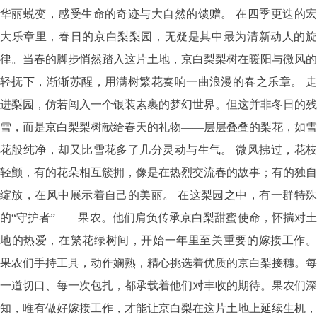
华丽蜕变，感受生命的奇迹与大自然的馈赠。
在四季更迭的
大乐章里，春日的京白梨梨园，无疑是其中最为清新动人的旋
律。当春的脚步悄然踏入这片土地，京白梨梨树在暖阳与微风的
轻抚下，渐渐苏醒，用满树繁花奏响一曲浪漫的春之乐章。
走
进梨园，仿若闯入一个银装素裹的梦幻世界。但这并非冬日的残
雪，而是京白梨梨树献给春天的礼物——层层叠叠的梨花，如雪
花般纯净，却又比雪花多了几分灵动与生气。
微风拂过，花
轻颤，有的花朵相互簇拥，像是在热烈交流春的故事；有的独自
绽放，在风中展示着自己的美丽。
在这梨园之中，有一群特
的“守护者”——果农。他们肩负传承京白梨甜蜜使命，怀揣对土
地的热爱，在繁花绿树间，开始一年里至关重要的嫁接工作。
果农们手持工具，动作娴熟，精心挑选着优质的京白梨接穗。每
一道切口、每一次包扎，都承载着他们对丰收的期待。果农们深
知，唯有做好嫁接工作，才能让京白梨在这片土地上延续生机，