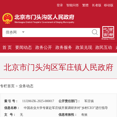
登录
智能问答
繁體
长者版
移动版
搜本网
首 页
要闻动态
政务公开
政务服务
政策兑现
政民互动
北京市门头沟区军庄镇人民政府
专栏首页 >
业务动态
索 引 号：
11J206/ZK-2025-000017
公开责任部门：
军庄镇
信息名称：
中国农业大学专家赴军庄镇开展调研并对“乡村CEO”进行指导
文 号：
无
信息有效性：
有效