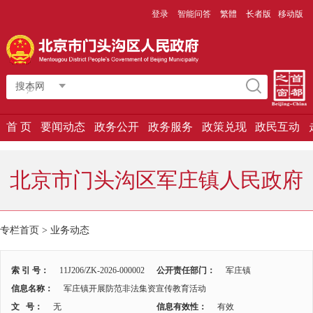
登录
智能问答
繁體
长者版
移动版
搜本网
首 页
要闻动态
政务公开
政务服务
政策兑现
政民互动
北京市门头沟区军庄镇人民政府
专栏首页 >
业务动态
索 引 号：
11J206/ZK-2026-000002
公开责任部门：
军庄镇
信息名称：
军庄镇开展防范非法集资宣传教育活动
文 号：
无
信息有效性：
有效