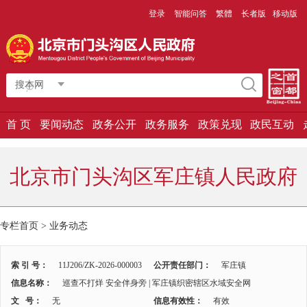
登录
智能问答
繁體
长者版
移动版
搜本网
首 页
要闻动态
政务公开
政务服务
政策兑现
政民互动
北京市门头沟区军庄镇人民政府
专栏首页 >
业务动态
索 引 号：
11J206/ZK-2026-000003
公开责任部门：
军庄镇
信息名称：
巡查不打烊 安全伴身旁 | 军庄镇织密辖区水域安全网
文 号：
无
信息有效性：
有效