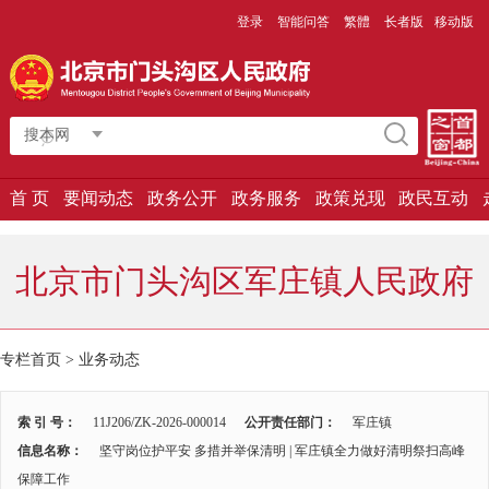
登录
智能问答
繁體
长者版
移动版
搜本网
首 页
要闻动态
政务公开
政务服务
政策兑现
政民互动
北京市门头沟区军庄镇人民政府
专栏首页
>
业务动态
索 引 号：
11J206/ZK-2026-000014
公开责任部门：
军庄镇
信息名称：
坚守岗位护平安 多措并举保清明 | 军庄镇全力做好清明祭扫高峰
保障工作