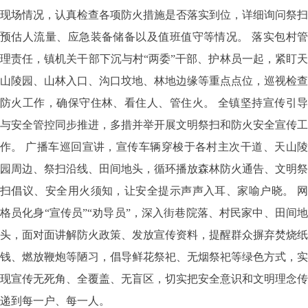
现场情况，认真检查各项防火措施是否落实到位，详细询问祭扫
预估人流量、应急装备储备以及值班值守等情况。
落实包村
理责任，镇机关干部下沉与村“两委”干部、护林员一起，紧盯天
山陵园、山林入口、沟口坟地、林地边缘等重点点位，巡视检查
防火工作，确保守住林、看住人、管住火。
全镇坚持宣传引
与安全管控同步推进，多措并举开展文明祭扫和防火安全宣传工
作。
广播车巡回宣讲，宣传车辆穿梭于各村主次干道、天山
园周边、祭扫沿线、田间地头，循环播放森林防火通告、文明祭
扫倡议、安全用火须知，让安全提示声声入耳、家喻户晓。
网
格员化身“宣传员”“劝导员”，深入街巷院落、村民家中、田间地
头，面对面讲解防火政策、发放宣传资料，提醒群众摒弃焚烧纸
钱、燃放鞭炮等陋习，倡导鲜花祭祀、无烟祭祀等绿色方式，实
现宣传无死角、全覆盖、无盲区，切实把安全意识和文明理念传
递到每一户、每一人。