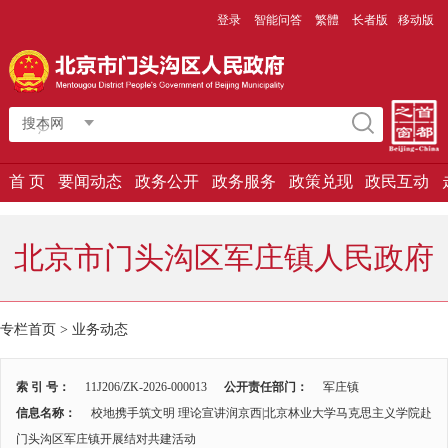
登录
智能问答
繁體
长者版
移动版
搜本网
首 页
要闻动态
政务公开
政务服务
政策兑现
政民互动
北京市门头沟区军庄镇人民政府
专栏首页
>
业务动态
索 引 号：
11J206/ZK-2026-000013
公开责任部门：
军庄镇
信息名称：
校地携手筑文明 理论宣讲润京西|北京林业大学马克思主义学院赴
门头沟区军庄镇开展结对共建活动