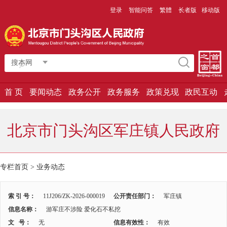
登录
智能问答
繁體
长者版
移动版
搜本网
首 页
要闻动态
政务公开
政务服务
政策兑现
政民互动
北京市门头沟区军庄镇人民政府
专栏首页
>
业务动态
索 引 号：
11J206/ZK-2026-000019
公开责任部门：
军庄镇
信息名称：
游军庄不涉险 爱化石不私挖
文 号：
无
信息有效性：
有效