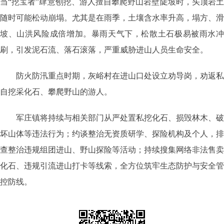
当“挖宝者”肆意刨挖、游人擅自攀爬野山岩壁陡坡时，头顶岩土
随时可能松动崩塌。尤其是在雨季，土壤含水率升高，塌方、滑
坡、山洪风险成倍增加。暴雨天气下，松散土石极易被雨水冲
刷，引发泥石流、落石滚落，严重威胁进山人员生命安全。
防火防汛重点时期，灰峪村在进山口处设立劝导岗，劝返私
自挖采化石、攀爬野山的游人。
军庄镇将持续与相关部门从严处置私挖化石、损毁林木、破
坏山体等违法行为；约谈整治无资质研学、探险机构及个人，排
查整治违规组团进山、野山探险等活动；持续搜集网络非法售卖
化石、违规引流进山打卡等线索，全方位筑牢生态防护与安全管
控防线。