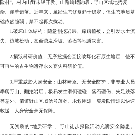
险村”。村内山野未经开发、山路崎岖陡峭，野山区域地势复
杂、崖壁错落。近年来，虽经生态修复趋于稳定，但生态地质基
础依然脆弱，禁不起再次扰动。
1.破坏山体结构：随意刨挖岩层、踩踏植被，会引发水土流
失、边坡松动，甚至诱发滑坡、落石等地质灾害。
2.损毁科研价值：无序挖掘会直接破坏化石原生地层，使不
可再生的古生物遗存永久丧失科研价值。
3.严重威胁人身安全：山林崎岖、无安全防护，非专业人员
攀爬野山、翻挖岩层，极易发生滑倒磕碰、落石砸伤、失足跌落
等意外。偏僻野山区域信号薄弱、求救困难，突发险情难以快速
救援，人身安全毫无保障。
无资质的“地质研学”、野山徒步探险活动充满安全隐患。