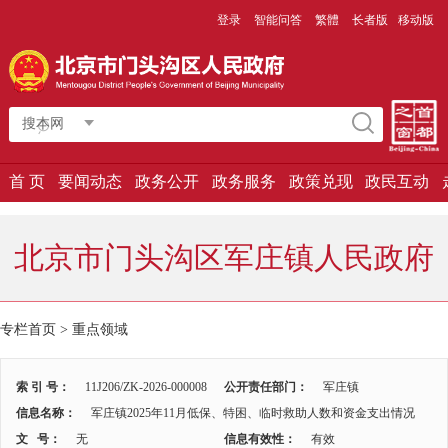
登录
智能问答
繁體
长者版
移动版
搜本网
首 页
要闻动态
政务公开
政务服务
政策兑现
政民互动
北京市门头沟区军庄镇人民政府
专栏首页
>
重点领域
索 引 号：
11J206/ZK-2026-000008
公开责任部门：
军庄镇
信息名称：
军庄镇2025年11月低保、特困、临时救助人数和资金支出情况
文 号：
无
信息有效性：
有效