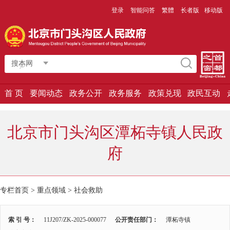
登录
智能问答
繁體
长者版
移动版
搜本网
首 页
要闻动态
政务公开
政务服务
政策兑现
政民互动
北京市门头沟区潭柘寺镇人民政
府
专栏首页 > 重点领域 >
社会救助
索 引 号：
11J207/ZK-2025-000077
公开责任部门：
潭柘寺镇