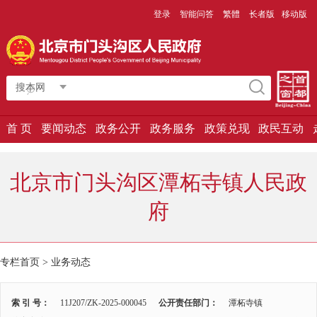
登录
智能问答
繁體
长者版
移动版
搜本网
首 页
要闻动态
政务公开
政务服务
政策兑现
政民互动
北京市门头沟区潭柘寺镇人民政
府
专栏首页
>
业务动态
索 引 号：
11J207/ZK-2025-000045
公开责任部门：
潭柘寺镇