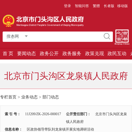
登录
智能问答
繁體
长者版
移动版
搜本网
首 页
要闻动态
政务公开
政务服务
政策兑现
政民互动
北京市门头沟区龙泉镇人民政府
专栏首页
>
业务动态
>
部门动态
索 引 号：
11J209/ZK-2026-000017
公开责任部门：
北京市门头沟区龙泉
镇人民政府
信息名称：
区政协领导带队到龙泉镇开展实地调研活动