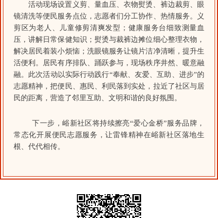
活动现场设置义剪、量血压、衣物熨烫、裤边裁剪、眼
镜清洗等便民服务点位，志愿者们分工协作、热情服务。义
剪区为老人、儿童修剪清爽发型；健康服务台细致测量血
压，讲解日常保健知识；熨烫与裁裤边摊位细心整理衣物，
解决居民着装小烦恼；洗眼镜服务让镜片洁净清晰，提升生
活便利。居民有序排队、踊跃参与，现场秩序井然、暖意融
融。此次活动以实际行动践行“奉献、友爱、互助、进步”的
志愿精神，把便民、惠民、利民落到实处，拉近了社区与居
民的距离，营造了邻里互助、文明和谐的良好氛围。
下一步，峪新社区将持续擦亮“爱心金桥”服务品牌，
常态化开展便民志愿服务，让雷锋精神在峪新社区落地生
根、代代相传。