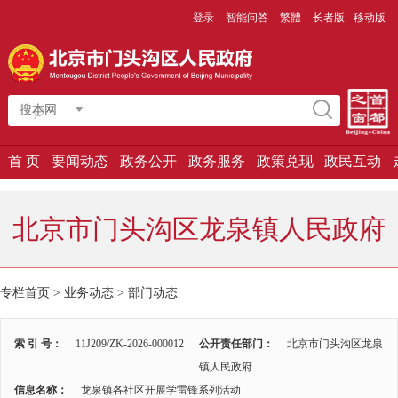
登录
智能问答
繁體
长者版
移动版
搜本网
首 页
要闻动态
政务公开
政务服务
政策兑现
政民互动
北京市门头沟区龙泉镇人民政府
专栏首页
>
业务动态
>
部门动态
索 引 号：
11J209/ZK-2026-000012
公开责任部门：
北京市门头沟区龙泉
镇人民政府
信息名称：
龙泉镇各社区开展学雷锋系列活动