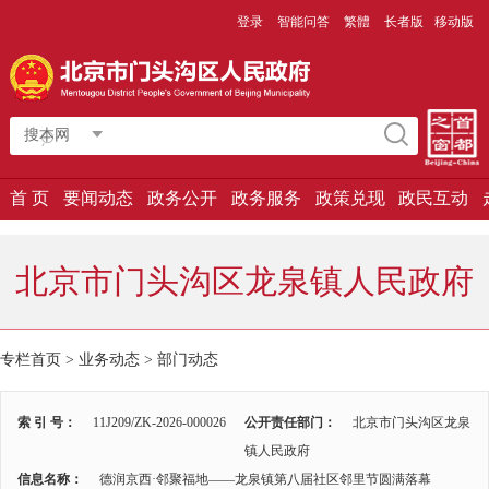
登录
智能问答
繁體
长者版
移动版
搜本网
首 页
要闻动态
政务公开
政务服务
政策兑现
政民互动
北京市门头沟区龙泉镇人民政府
专栏首页
>
业务动态
>
部门动态
索 引 号：
11J209/ZK-2026-000026
公开责任部门：
北京市门头沟区龙泉
镇人民政府
信息名称：
德润京西·邻聚福地——龙泉镇第八届社区邻里节圆满落幕