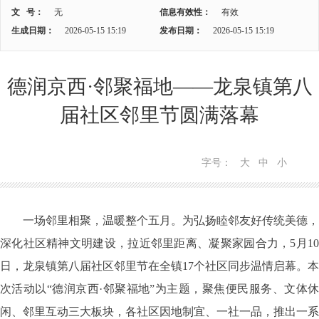
文 号：
无
信息有效性：
有效
生成日期：
2026-05-15 15:19
发布日期：
2026-05-15 15:19
德润京西·邻聚福地——龙泉镇第八
届社区邻里节圆满落幕
字号：
大
中
小
一场邻里相聚，温暖整个五月。为弘扬睦邻友好传统美德，
深化社区精神文明建设，拉近邻里距离、凝聚家园合力，5月10
日，龙泉镇第八届社区邻里节在全镇17个社区同步温情启幕。本
次活动以“德润京西·邻聚福地”为主题，聚焦便民服务、文体休
闲、邻里互动三大板块，各社区因地制宜、一社一品，推出一系