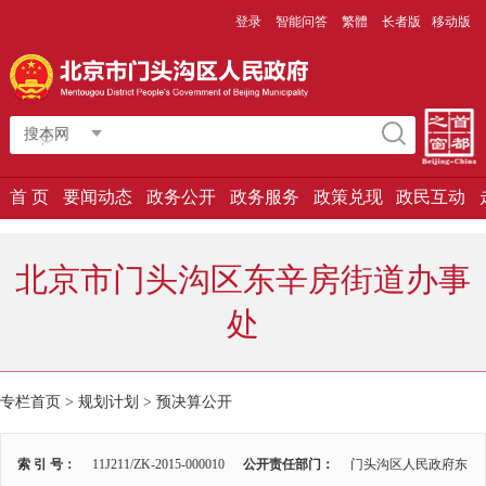
登录
智能问答
繁體
长者版
移动版
搜本网
首 页
要闻动态
政务公开
政务服务
政策兑现
政民互动
北京市门头沟区东辛房街道办事
处
专栏首页
>
规划计划
>
预决算公开
索 引 号：
11J211/ZK-2015-000010
公开责任部门：
门头沟区人民政府东