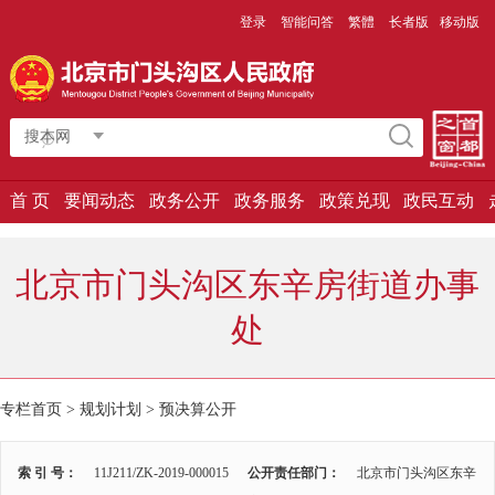
登录
智能问答
繁體
长者版
移动版
搜本网
首 页
要闻动态
政务公开
政务服务
政策兑现
政民互动
北京市门头沟区东辛房街道办事
处
专栏首页
>
规划计划
>
预决算公开
索 引 号：
11J211/ZK-2019-000015
公开责任部门：
北京市门头沟区东辛