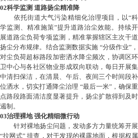
02科学监测 道路扬尘精准降
依托街道大气污染精细化治理项目，以“科
学监测、精准施策”提升道路治尘效能。持续开
展道路尘负荷专项监测，精准掌握辖区主次干道
扬尘分布规律。结合监测数据实施 “分级作业”，
对尘负荷超标路段加密洒水降尘频次，协调区环
卫中心与各社区物业形成双向联动，每日开展集
中清扫保洁，在清晨、午后、夜间三个时间段补
位洒水，切实打通降尘治理 “最后一米”，确保重
点路段路面清洁度显著提升，扬尘扩散得到及时
遏制。
03治理裸地 强化精细微行动
针对裸地扬尘问题，发动多方力量统筹开展
“拉网式” 排查，对于发现的裸露地面，根据权属