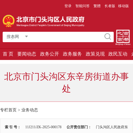
登录
智能问答
繁體
长者版
移动版
搜本网
首 页
要闻动态
政务公开
政务服务
政策兑现
政民互动
北京市门头沟区东辛房街道办事
处
专栏首页
>
业务动态
索 引 号：
11J211/ZK-2025-000178
公开责任部门：
门头沟区人民政府东