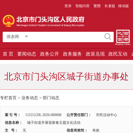
登录
智能问答
繁體
长者版
移动版
搜本网
首 页
要闻动态
政务公开
政务服务
政策兑现
政民互动
北京市门头沟区城子街道办事处
专栏首页
>
业务动态
>
部门动态
索 引 号：
11J212/ZK-2026-000008
公开责任部门：
市民活动中心
信息名称：
城子街道开展迎新春主题文化活动
文 号：
无
信息有效性：
有效