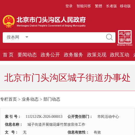
登录
智能问答
繁體
长者版
移动版
搜本网
首 页
要闻动态
政务公开
政务服务
政策兑现
政民互动
北京市门头沟区城子街道办事处
专栏首页
>
业务动态
>
部门动态
索 引 号：
11J212/ZK-2026-000013
公开责任部门：
市民活动中心
信息名称：
城子街道开展烟花爆竹禁放宣传工作
文 号：
无
信息有效性：
有效